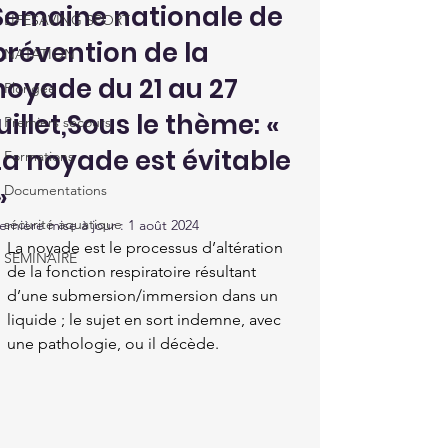
Semaine nationale de
LIFESAVING SPORT
prévention de la
NATATION
noyade du 21 au 27
Plongée
juillet,Sous le thème: «
Premiers secours
La noyade est évitable
Formations
»
Documentations
sécurité aquatique
ernière mise à jour :
1 août 2024
La noyade est le processus d’altération 
SEMINAIRE
de la fonction respiratoire résultant 
d’une submersion/immersion dans un 
liquide ; le sujet en sort indemne, avec 
une pathologie, ou il décède.