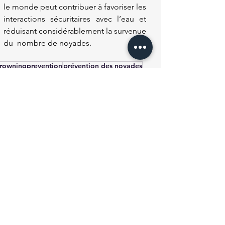
le monde peut contribuer à favoriser les 
interactions sécuritaires avec l’eau et 
réduisant considérablement la survenue 
du  nombre de noyades. 
rowningprevention
prévention des noyades
ampagne prévention des noyades
écurité aquatique
révention des Noyades
Voir tout
osts récents