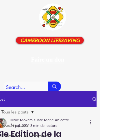
CAMEROON LIFESAVING
Faire un don
ost
Tous les posts
Mme Mokam Kuate Marie Anicette
Tous les posts
21 juil. 2024
3 min de lecture
31e Edition de la
Prévention des Noyades