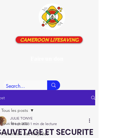
CAMEROON LIFESAVING
Faire un don
ost
Tous les posts
JULIE TONYE
Tous les posts
10 oct. 2023
1 min de lecture
SAUVETAGE ET SECURITE
Prévention des Noyades