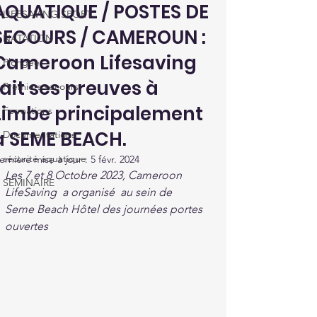
AQUATIQUE / POSTES DE
LIFESAVING SPORT
SECOURS / CAMEROUN :
NATATION
Cameroon Lifesaving
Plongée
fait ses preuves à
Premiers secours
Limbe principalement
Formations
à SEME BEACH.
Documentations
sécurité aquatique
ernière mise à jour :
5 févr. 2024
Les 7 et 8 Octobre 2023, Cameroon 
SEMINAIRE
LifeSaving  a organisé  au sein de 
Seme Beach Hôtel des journées portes 
ouvertes