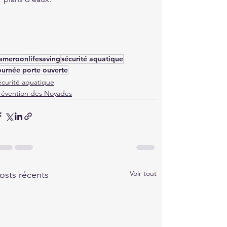
ameroonlifesaving
sécurité aquatique
ournée porte ouverte
écurité aquatique
révention des Noyades
Voir tout
osts récents