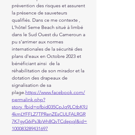
prévention des risques et assurent 
la présence de sauveteurs 
qualifiés. Dans ce me contexte , 
L'hôtel Seme Beach situé à limbé 
dans le Sud Ouest du Cameroun a 
pu s'arrimer aux normes 
internationales de la sécurité des 
plans d'eaux en Octobre 2023 et 
bénéficiant ainsi  de la 
réhabilitation de son mirador et la 
dotation des drapeaux de 
signalisation de sa 
plage.
https://www.facebook.com/
permalink.php?
story_fbid=pfbid035CpJq9LCtbK9J
4kmLYFFLZ7TPRenZEsCULFALRGR
7K7gyG6iPs3bVrh8QvTCdepql&id=
100083289431697