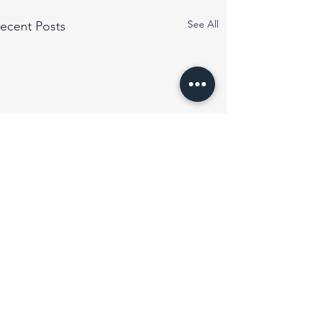
See All
ecent Posts
Comments