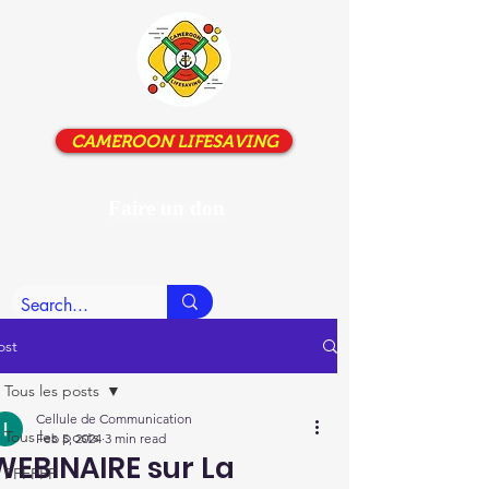
CAMEROON LIFESAVING
Faire un don
ost
Tous les posts
Cellule de Communication
Tous les posts
Feb 5, 2024
3 min read
WEBINAIRE sur La
FFFFFF