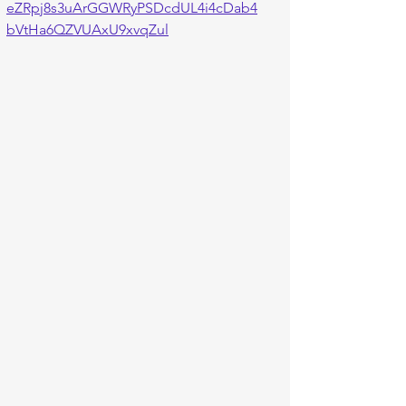
eZRpj8s3uArGGWRyPSDcdUL4i4cDab4
bVtHa6QZVUAxU9xvqZul