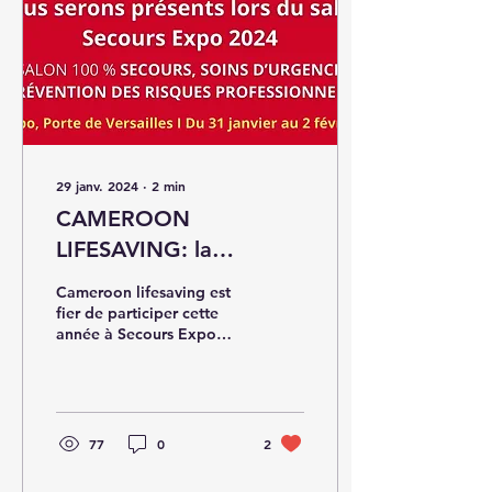
29 janv. 2024
∙
2
min
CAMEROON
LIFESAVING: la
prévention des noyades
Cameroon lifesaving est
et les secours
fier de participer cette
année à Secours Expo
aquatiques en tête
mercredi le 01 février
d'affiche à Secours
2024 à Paris, l'événement
incontournable dédié
Expo 2024
77
0
2