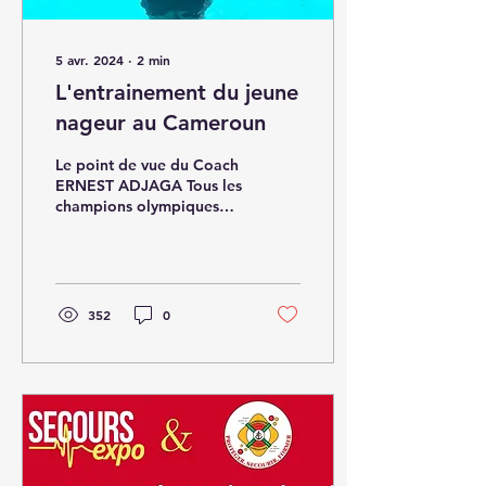
5 avr. 2024
∙
2
min
L'entrainement du jeune
nageur au Cameroun
Le point de vue du Coach
ERNEST ADJAGA Tous les
champions olympiques
passent par une
formation de base pour
apprendre le plus de...
352
0