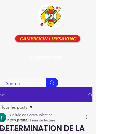
CAMEROON LIFESAVING
Faire un don
ost
Tous les posts
Cellule de Communication
Tous les posts
27 juin 2023
1 min de lecture
"DETERMINATION DE LA
Prévention des Noyades