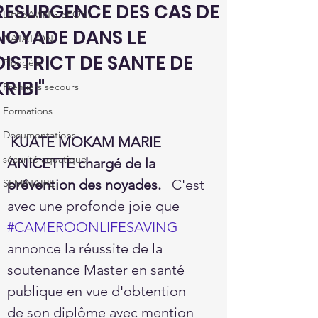
RESURGENCE DES CAS DE
LIFESAVING SPORT
NOYADE DANS LE
NATATION
DISTRICT DE SANTE DE
Plongée
KRIBI"
Premiers secours
Formations
Documentations
KUATE MOKAM MARIE 
sécurité aquatique
ANICETTE chargé de la 
prévention des noyades.   
C'est 
SEMINAIRE
avec une profonde joie que 
#CAMEROONLIFESAVING
annonce la réussite de la 
soutenance Master en santé 
publique en vue d'obtention 
de son diplôme avec mention 