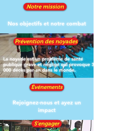
Notre mission
Nos objectifs et notre combat
Prévention des noyades
La noyade est un problème de santé
publique grave et négligé qui provoque 372
000 décès par an dans le monde.
Événements
Rejoignez-nous et ayez un
impact
S'engager