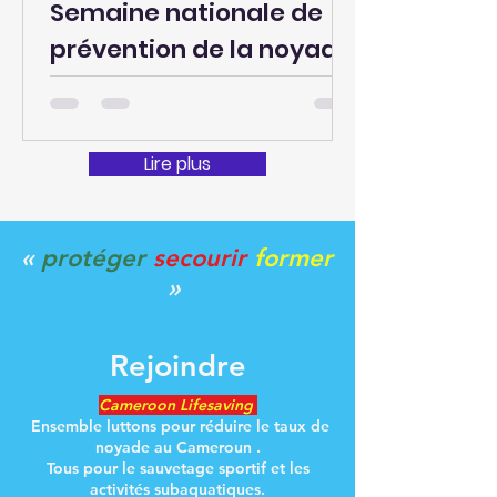
Semaine nationale de
prévention de la noyade
du 21 au 27 juillet,Sous le
thème: « La noyade est
évitable »
Lire plus
«
protéger
secourir
former
»
Rejoindre
Cameroon Lifesaving
Ensemble luttons pour réduire le taux de
noyade au Cameroun .
Tous pour le sauvetage sportif et les
activités subaquatiques.