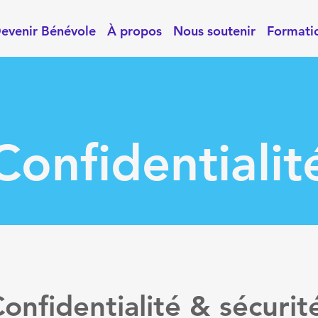
evenir Bénévole
À propos
Nous soutenir
Formati
Confidentialit
onfidentialité & sécurit