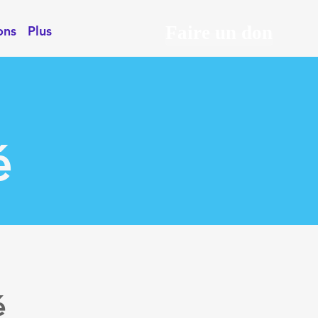
Faire un don
ons
Plus
é
é